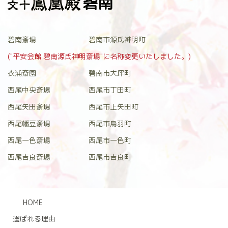
碧南
碧南斎場
碧南市源氏神明町
("平安会館 碧南源氏神明斎場"に名称変更いたしました。)
衣浦斎園
碧南市大坪町
西尾中央斎場
西尾市丁田町
西尾矢田斎場
西尾市上矢田町
西尾幡豆斎場
西尾市鳥羽町
西尾一色斎場
西尾市一色町
西尾吉良斎場
西尾市吉良町
HOME
選ばれる理由