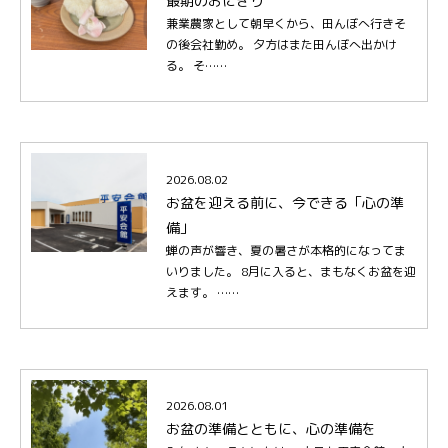
最期のおにぎり
兼業農家として朝早くから、田んぼへ行きそ
の後会社勤め。 夕方はまた田んぼへ出かけ
る。 そ……
2026.08.02
お盆を迎える前に、今できる「心の準
備」
蝉の声が響き、夏の暑さが本格的になってま
いりました。 8月に入ると、まもなくお盆を迎
えます。 ……
2026.08.01
お盆の準備とともに、心の準備を