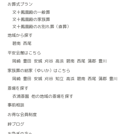
お葬式プラン
文十鳳凰殿の一般葬
文十鳳凰殿の家族葬
文十鳳凰殿のお別れ葬（直葬）
地域から探す
碧南
西尾
平安会館はこちら
岡崎
豊田
安城
刈谷
高浜
碧南
西尾
蒲郡
豊川
家族葬の結家（ゆいか）はこちら
岡崎
豊田
安城
刈谷
知立
高浜
碧南
西尾
蒲郡
豊川
斎場を探す
衣浦斎園
他の地域の斎場を探す
事前相談
お得な会員制度
絆ブログ
お急ぎの方へ