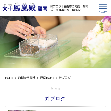
絆ブログ | 碧南市の葬儀・お葬
碧南
式・家族葬は文十鳳凰殿
HOME
地域から探す
碧南HOME
絆ブログ
blog
絆ブログ