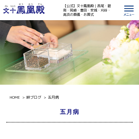
【公式】文十鳳凰殿｜西尾・碧
南・岡崎・豊田・安城・刈谷・
高浜の葬儀・お葬式
HOME
絆ブログ
五月病
五月病