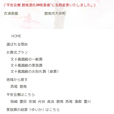
("平安会館 碧南源氏神明斎場"に名称変更いたしました。)
衣浦斎園
碧南市大坪町
HOME
選ばれる理由
お葬式プラン
文十鳳凰殿の一般葬
文十鳳凰殿の家族葬
文十鳳凰殿のお別れ葬（直葬）
地域から探す
西尾
碧南
平安会館はこちら
岡崎
豊田
安城
刈谷
高浜
碧南
西尾
蒲郡
豊川
家族葬の結家（ゆいか）はこちら