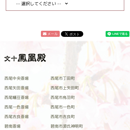
メール
西尾中央斎場
西尾市丁田町
西尾矢田斎場
西尾市上矢田町
西尾幡豆斎場
西尾市鳥羽町
西尾一色斎場
西尾市一色町
西尾吉良斎場
西尾市吉良町
碧南斎場
碧南市源氏神明町