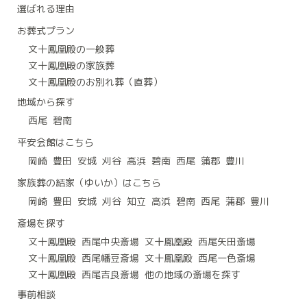
選ばれる理由
お葬式プラン
文十鳳凰殿の一般葬
文十鳳凰殿の家族葬
文十鳳凰殿のお別れ葬（直葬）
地域から探す
西尾
碧南
平安会館はこちら
岡崎
豊田
安城
刈谷
高浜
碧南
西尾
蒲郡
豊川
家族葬の結家（ゆいか）はこちら
岡崎
豊田
安城
刈谷
知立
高浜
碧南
西尾
蒲郡
豊川
斎場を探す
文十鳳凰殿 西尾中央斎場
文十鳳凰殿 西尾矢田斎場
文十鳳凰殿 西尾幡豆斎場
文十鳳凰殿 西尾一色斎場
文十鳳凰殿 西尾吉良斎場
他の地域の斎場を探す
事前相談