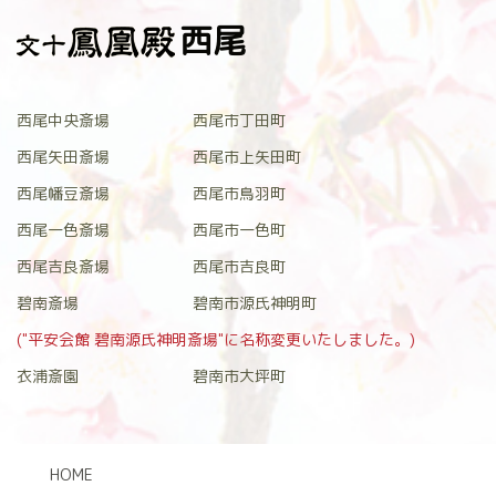
西尾
西尾中央斎場
西尾市丁田町
西尾矢田斎場
西尾市上矢田町
西尾幡豆斎場
西尾市鳥羽町
西尾一色斎場
西尾市一色町
西尾吉良斎場
西尾市吉良町
碧南斎場
碧南市源氏神明町
("平安会館 碧南源氏神明斎場"に名称変更いたしました。)
衣浦斎園
碧南市大坪町
HOME